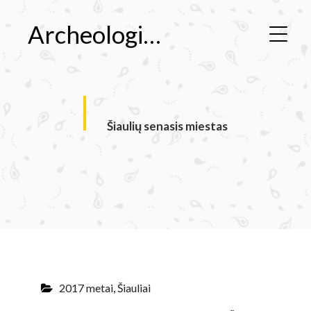
Archeologiniai tyrimai
miestas
Šiaulių senasis miestas
ai žvalgymai Šiaulių senojo
ės g., Šiaulių..
2017 metai
,
Šiauliai